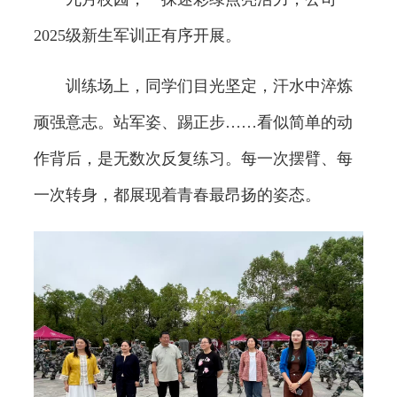
2025级新生军训正有序开展。
训练场上，同学们目光坚定，汗水中淬炼
顽强意志。站军姿、踢正步……看似简单的动
作背后，是无数次反复练习。每一次摆臂、每
一次转身，都展现着青春最昂扬的姿态。