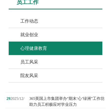
员工工作
工作动态
就业创业
心理健康教育
员工风采
院友风采
29
2025/12/
365英国上市集团举办“期末‘心’绿洲”工作坊
助力员工积极应对学业压力